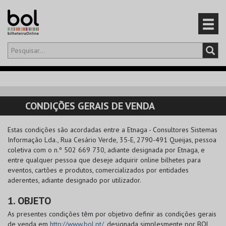
Olá,
iniciar sessão
PT
0
CARRINHO
CONDIÇÕES GERAIS DE VENDA
EVENTOS
Estas condições são acordadas entre a
Etnaga - Consultores Sistemas
Informação Lda.
, Rua Cesário Verde, 35-E, 2790-491 Queijas, pessoa
CARTÕES
coletiva com o n.º 502 669 730, adiante designada por Etnaga, e
entre qualquer pessoa que deseje adquirir online bilhetes para
PRODUTOS
eventos, cartões e produtos, comercializados por entidades
aderentes, adiante designado por utilizador.
1. OBJETO
As presentes condições têm por objetivo definir as condições gerais
de venda em
http://www.bol.pt/
, designada simplesmente por
BOL
,