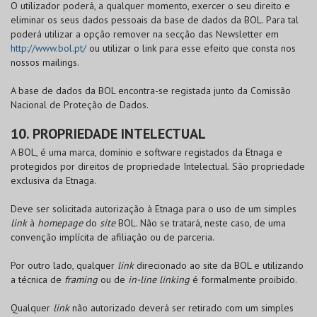
O utilizador poderá, a qualquer momento, exercer o seu direito e
eliminar os seus dados pessoais da base de dados da
BOL
. Para tal
poderá utilizar a opção remover na secção das Newsletter em
http://www.bol.pt/
ou utilizar o link para esse efeito que consta nos
nossos mailings.
A base de dados da
BOL
encontra-se registada junto da Comissão
Nacional de Proteção de Dados.
10. PROPRIEDADE INTELECTUAL
A
BOL
, é uma marca, domínio e software registados da Etnaga e
protegidos por direitos de propriedade Intelectual. São propriedade
exclusiva da Etnaga.
Deve ser solicitada autorização à Etnaga para o uso de um simples
link
à
homepage
do
site
BOL
. Não se tratará, neste caso, de uma
convenção implícita de afiliação ou de parceria.
Por outro lado, qualquer
link
direcionado ao site da
BOL
e utilizando
a técnica de
framing
ou de
in-line linking
é formalmente proibido.
Qualquer
link
não autorizado deverá ser retirado com um simples