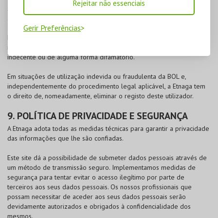
Rejeitar não essenciais
se opor à difusão desta informação para a Opiniões Verificadas
através do endereço:
info@opinioes-verificadas.com
Gerir Preferências
Esta plataforma não deverá ser utilizada para a troca de vírus
informáticos, mailings em massa, material ilegal, ofensivo, abusivo,
indecente ou de alguma forma difamatório.
Em situações de utilização indevida ou fraudulenta da
BOL
e,
independentemente do procedimento legal aplicável, a Etnaga tem
o direito de, nomeadamente, eliminar o registo deste utilizador.
9. POLÍTICA DE PRIVACIDADE E SEGURANÇA
A Etnaga adota todas as medidas técnicas para garantir a privacidade
das informações que lhe são confiadas.
Este site dá a possibilidade de submeter dados pessoais através de
um método de transmissão seguro. Implementamos medidas de
segurança para tentar evitar o acesso ilegítimo por parte de
terceiros aos seus dados pessoais. Os nossos profissionais que
possam necessitar de aceder aos seus dados pessoais serão
devidamente autorizados e obrigados à confidencialidade dos
mesmos.