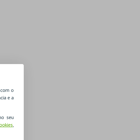
, com o
cia e a
no seu
Cookies
,