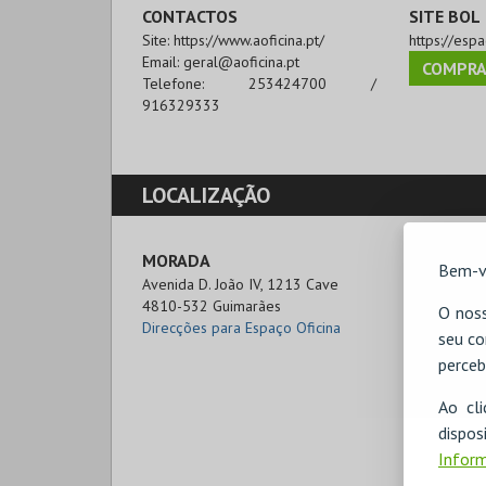
CONTACTOS
SITE BOL
Site:
https://www.aoficina.pt/
https://espa
Email:
geral@aoficina.pt
COMPRA
Telefone:
253424700 /
916329333
LOCALIZAÇÃO
MORADA
Bem-v
Avenida D. João IV, 1213 Cave

4810-532 Guimarães
O noss
Direcções para Espaço Oficina
seu co
perceb
Ao cl
disp
Inform