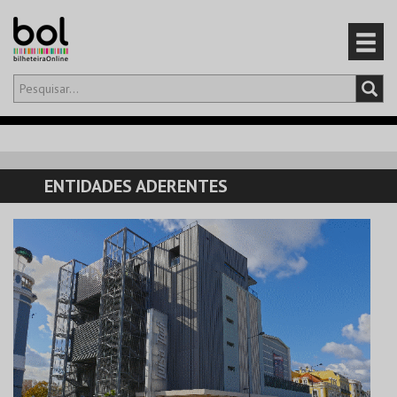
Olá,
iniciar sessão
PT
0
CARRINHO
ENTIDADES ADERENTES
EVENTOS
CARTÕES
PRODUTOS