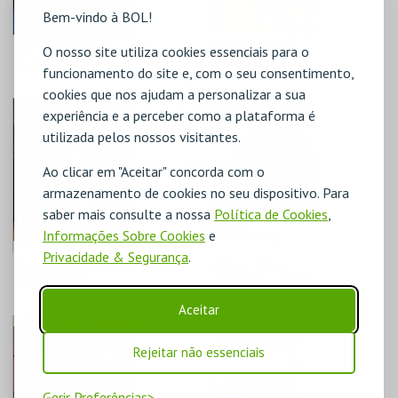
Bem-vindo à BOL!
FITS- ANTÍGONA,
GUITARRAS AO
O nosso site utiliza cookies essenciais para o
LA ESTIRPE
ALTO- MARIA REIS
funcionamento do site e, com o seu consentimento,
cookies que nos ajudam a personalizar a sua
FÓRUM LUÍSA TODI
FÓRUM LUÍSA TODI
experiência e a perceber como a plataforma é
utilizada pelos nossos visitantes.
MAIS INFO
MAIS INFO
Ao clicar em "Aceitar" concorda com o
armazenamento de cookies no seu dispositivo. Para
COMPRAR
COMPRAR
saber mais consulte a nossa
Política de Cookies
,
Informações Sobre Cookies
e
Privacidade & Segurança
.
LÍNGUA TERRA
LÍNGUA TERRA
APRESENTA…
APRESENTA... RODA
GISELA JOÃO,
DE SAMBA COM
Aceitar
JOSYARA, LUCIBELA
NANI MEDEIROS
FÓRUM LUÍSA TODI
FÓRUM LUÍSA TODI
ESGOTADO
Rejeitar não essenciais
MAIS INFO
MAIS INFO
Gerir Preferências