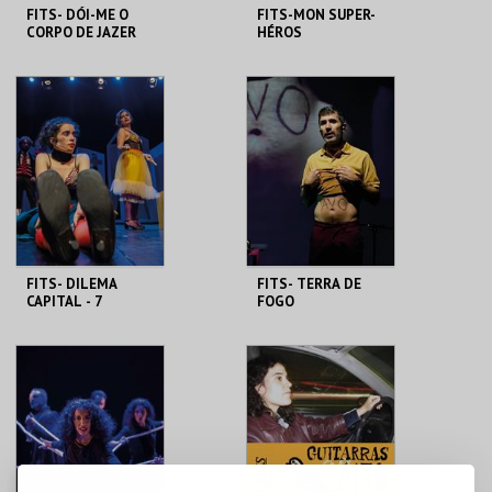
FITS- DÓI-ME O
FITS-MON SUPER-
CORPO DE JAZER
HÉROS
NESSA ESPERANÇA
FÓRUM LUÍSA TODI
FÓRUM LUÍSA TODI
MAIS INFO
MAIS INFO
COMPRAR
COMPRAR
FITS- DILEMA
FITS- TERRA DE
CAPITAL - 7
FOGO
PECADOS NA VIDA
INUSITADA DOS
ARTISTAS
FÓRUM LUÍSA TODI
FÓRUM LUÍSA TODI
MAIS INFO
MAIS INFO
COMPRAR
COMPRAR