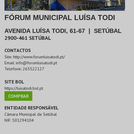
FÓRUM MUNICIPAL LUÍSA TODI
AVENIDA LUÍSA TODI, 61-67
|
SETÚBAL
2900-461
SETÚBAL
CONTACTOS
Site:
http://www.forumluisatodi.pt/
Email:
info@forumluisatodi.pt
Telefone:
265522127
SITE BOL
https://luisatodi.bol.pt
COMPRAR
ENTIDADE RESPONSÁVEL
Câmara Municipal de Setúbal
NIF:
501294104