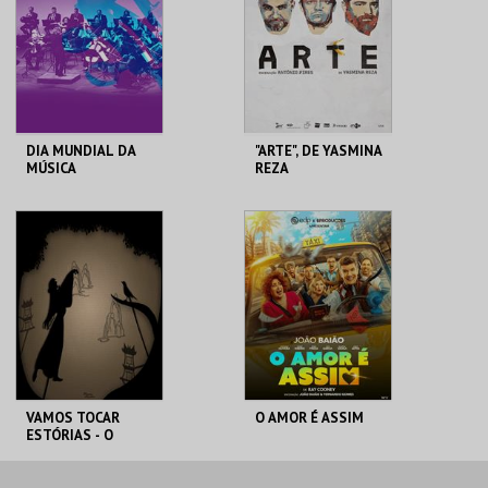
MAIS INFO
MAIS INFO
COMPRAR
COMPRAR
DIA MUNDIAL DA
"ARTE", DE YASMINA
MÚSICA
REZA
FÓRUM LUÍSA TODI
FÓRUM LUÍSA TODI
MAIS INFO
MAIS INFO
COMPRAR
COMPRAR
VAMOS TOCAR
O AMOR É ASSIM
ESTÓRIAS - O
ROUXINOL