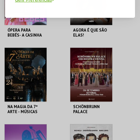
COMPRAR
COMPRAR
ÓPERA PARA
AGORA É QUE SÃO
BEBÉS- A CASINHA
ELAS!
DE CHOCOLATE
FÓRUM LUÍSA TODI
FÓRUM LUÍSA TODI
MAIS INFO
MAIS INFO
COMPRAR
NA MAGIA DA 7ª
SCHÖNBRUNN
ARTE - MÚSICAS
PALACE
QUE FICAM NA
ORCHESTRA
MEMÓRIA
VIENNA | FROM
STRAUSS TO
FÓRUM LUÍSA TODI
FÓRUM LUÍSA TODI
LÉHAR