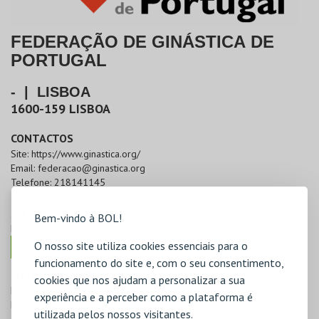
FEDERAÇÃO DE GINÁSTICA DE
PORTUGAL
-
|
LISBOA
1600-159
LISBOA
CONTACTOS
Site:
https://www.ginastica.org/
Email:
federacao@ginastica.org
Telefone:
218141145
SITE BOL
Bem-vindo à BOL!
https://ginastica.bol.pt
O nosso site utiliza cookies essenciais para o
COMPRAR
funcionamento do site e, com o seu consentimento,
ENTIDADE RESPONSÁVEL
cookies que nos ajudam a personalizar a sua
Federação de Ginástica de Portugal
experiência e a perceber como a plataforma é
NIF:
501381074
utilizada pelos nossos visitantes.