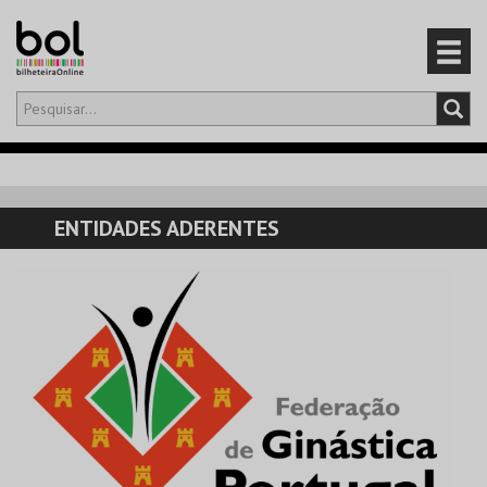
Olá,
iniciar sessão
PT
0
CARRINHO
ENTIDADES ADERENTES
EVENTOS
CARTÕES
PRODUTOS