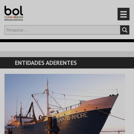
Olá,
iniciar sessão
PT
0
CARRINHO
ENTIDADES ADERENTES
EVENTOS
CARTÕES
PRODUTOS