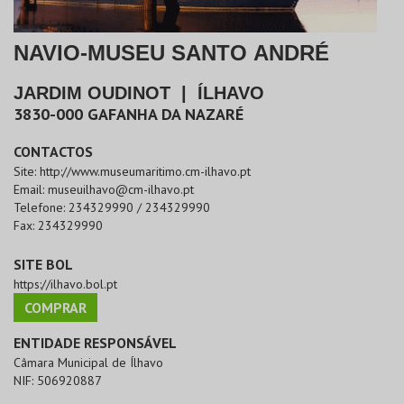
NAVIO-MUSEU SANTO ANDRÉ
JARDIM OUDINOT
|
ÍLHAVO
3830-000
GAFANHA DA NAZARÉ
CONTACTOS
Site:
http://www.museumaritimo.cm-ilhavo.pt
Email:
museuilhavo@cm-ilhavo.pt
Telefone:
234329990 / 234329990
Fax:
234329990
SITE BOL
https://ilhavo.bol.pt
COMPRAR
ENTIDADE RESPONSÁVEL
Câmara Municipal de Ílhavo
NIF:
506920887