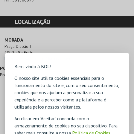
NIF:
501306099
LOCALIZAÇÃO
MORADA
Praça D. João I

4000-295 Porto
Direcções para Teatro Municipal Rivoli
Bem-vindo à BOL!
PONTOS DE REFERÊNCIA
Praça D. João I
O nosso site utiliza cookies essenciais para o
funcionamento do site e, com o seu consentimento,
cookies que nos ajudam a personalizar a sua
experiência e a perceber como a plataforma é
utilizada pelos nossos visitantes.
Ao clicar em "Aceitar" concorda com o
armazenamento de cookies no seu dispositivo. Para
saber mais consulte a nossa
Política de Cookies
,