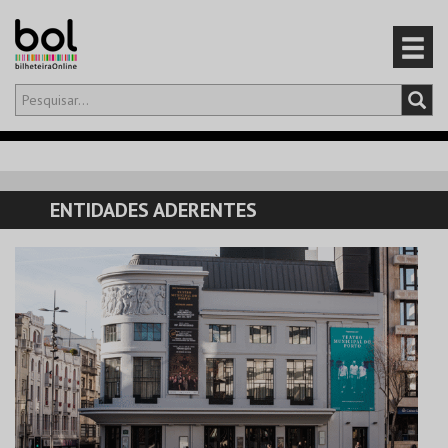
Olá,
iniciar sessão
PT
0
CARRINHO
ENTIDADES ADERENTES
EVENTOS
CARTÕES
PRODUTOS