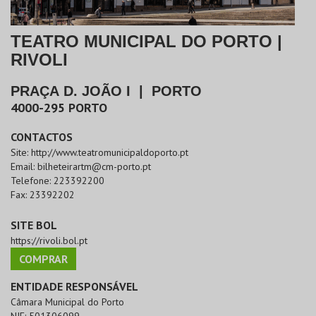
TEATRO MUNICIPAL DO PORTO |
RIVOLI
PRAÇA D. JOÃO I
|
PORTO
4000-295
PORTO
CONTACTOS
Site:
http://www.teatromunicipaldoporto.pt
Email:
bilheteirartm@cm-porto.pt
Telefone:
223392200
Fax:
23392202
SITE BOL
https://rivoli.bol.pt
COMPRAR
ENTIDADE RESPONSÁVEL
Câmara Municipal do Porto