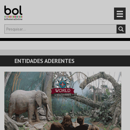
Olá,
iniciar sessão
PT
0
CARRINHO
ENTIDADES ADERENTES
EVENTOS
CARTÕES
PRODUTOS