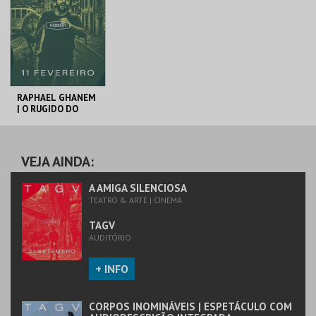
MAIS INFO
MAIS INFO
COMPRAR
COMPRAR
RAPHAEL GHANEM
| O RUGIDO DO
LEÃO | STAND UP
COMEDY
TAGV
VEJA AINDA:
MAIS INFO
A AMIGA SILENCIOSA
TEATRO & ARTE | CINEMA
COMPRAR
TAGV
AUDITÓRIO
+ INFO
CORPOS INOMINÁVEIS | ESPETÁCULO COM