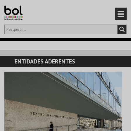
Olá,
iniciar sessão
PT
0
CARRINHO
ENTIDADES ADERENTES
EVENTOS
CARTÕES
PRODUTOS