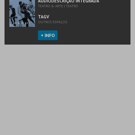
AUDIODESCRIÇÃO INTEGRADA
TEATRO & ARTE | TEATRO
TAGV
OUTROS ESPAÇOS
+ INFO