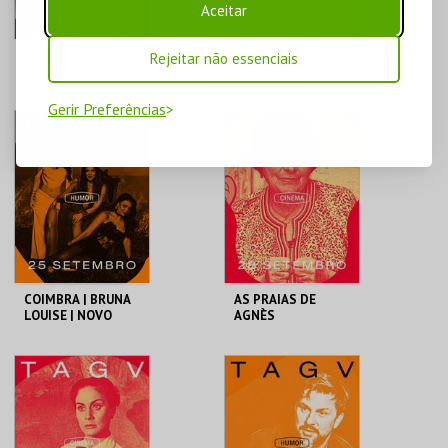
Aceitar
OS RESPIGADORES
A AMIGA
Rejeitar não essenciais
E A RESPIGADORA
SILENCIOSA
Gerir Preferências
TAGV
TAGV
MAIS INFO
MAIS INFO
COMPRAR
COMPRAR
COIMBRA | BRUNA
AS PRAIAS DE
LOUISE | NOVO
AGNÈS
SHOW
TAGV
TAGV
MAIS INFO
MAIS INFO