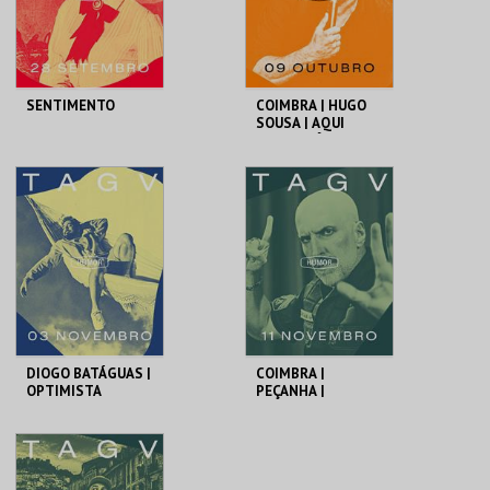
COMPRAR
COMPRAR
SENTIMENTO
COIMBRA | HUGO
SOUSA | AQUI
ENTRE NÓS
TAGV
TAGV
MAIS INFO
MAIS INFO
COMPRAR
COMPRAR
DIOGO BATÁGUAS |
COIMBRA |
OPTIMISTA
PEÇANHA |
CÉPTICO
PROTOCOLO DE
SEGURANÇA
TAGV
TAGV