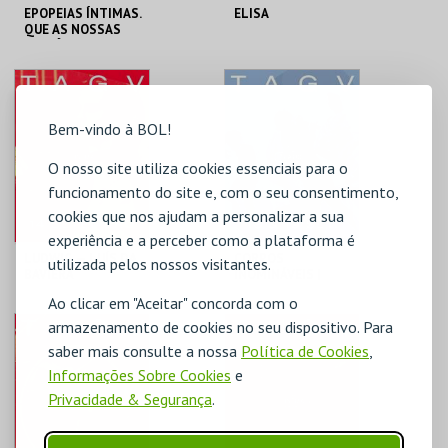
EPOPEIAS ÍNTIMAS.
ELISA
QUE AS NOSSAS
HISTÓRIAS SE
TORNEM
PAISAGENS ÉPICAS
TAGV
TAGV
Bem-vindo à BOL!
MAIS INFO
MAIS INFO
O nosso site utiliza cookies essenciais para o
COMPRAR
COMPRAR
funcionamento do site e, com o seu consentimento,
cookies que nos ajudam a personalizar a sua
experiência e a perceber como a plataforma é
LUDWIG — LUÍS DA
CORPOS
utilizada pelos nossos visitantes.
BAVIERA
INOMINÁVEIS |
ESPETÁCULO COM
Ao clicar em "Aceitar" concorda com o
AUDIODESCRIÇÃO
INTEGRADA
TAGV
TAGV
armazenamento de cookies no seu dispositivo. Para
saber mais consulte a nossa
Política de Cookies
,
Informações Sobre Cookies
e
MAIS INFO
MAIS INFO
Privacidade & Segurança
.
COMPRAR
COMPRAR