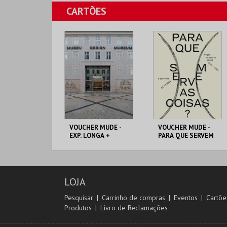
MUDE
CARTÕES
MAIS INFO
COMPRAR
VOUCHER MUDE -
VOUCHER MUDE -
EXP. LONGA +
PARA QUE SERVEM
TEMPORÁRIA
AS COISAS?
MUDE
MUDE
PREÇO INTEIRO
PREÇO INTEIRO
LOJA
MAIS INFO
MAIS INFO
Pesquisar
Carrinho de compras
Eventos
Cartõe
Produtos
Livro de Reclamações
COMPRAR
COMPRAR