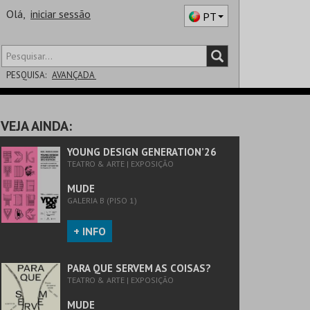
Olá,
iniciar sessão
PT
PESQUISA:
AVANÇADA
DISTRITO
VEJA AINDA:
SALA
YOUNG DESIGN GENERATION’26
TEATRO & ARTE | EXPOSIÇÃO
MUDE
GALERIA B (PISO 1)
+ INFO
PARA QUE SERVEM AS COISAS?
TEATRO & ARTE | EXPOSIÇÃO
MUDE