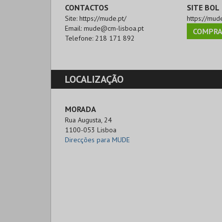
CONTACTOS
SITE BOL
Site:
https://mude.pt/
https://mud
Email:
mude@cm-lisboa.pt
COMPRA
Telefone:
218 171 892
LOCALIZAÇÃO
MORADA
Rua Augusta, 24

1100-053 Lisboa
Direcções para MUDE