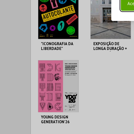
Ace
"ICONOGRAFIA DA
EXPOSIÇÃO DE
LIBERDADE"
LONGA DURAÇÃO +
TEMPORÁRIAS
MUDE
MUDE
MAIS INFO
MAIS INFO
COMPRAR
COMPRAR
YOUNG DESIGN
GENERATION’26