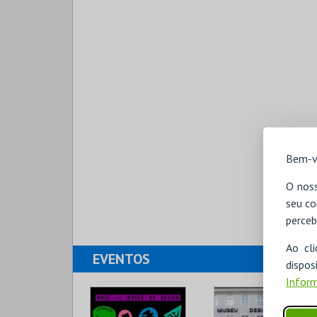
Bem-v
O noss
seu co
perceb
Ao cl
EVENTOS
disp
Inform