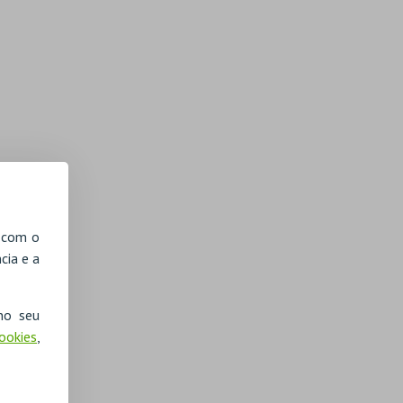
, com o
cia e a
no seu
Cookies
,