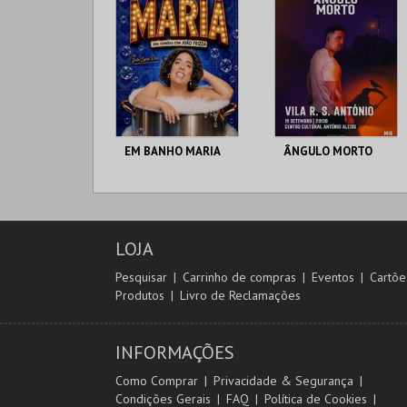
EM BANHO MARIA
ÂNGULO MORTO
C CULTURAL
C CULTURAL
ANTÓNIO ALEIXO
ANTÓNIO ALEIXO
LOJA
MAIS INFO
MAIS INFO
Pesquisar
Carrinho de compras
Eventos
Cartõe
Produtos
Livro de Reclamações
COMPRAR
COMPRAR
INFORMAÇÕES
Como Comprar
Privacidade & Segurança
Condições Gerais
FAQ
Política de Cookies