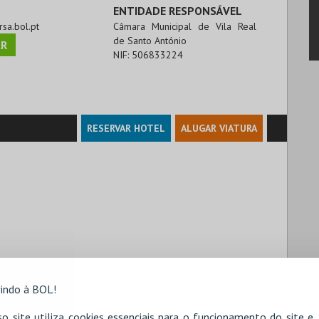
ENTIDADE RESPONSÁVEL
rsa.bol.pt
Câmara Municipal de Vila Real
de Santo António
R
NIF:
506833224
RESERVAR HOTEL
ALUGAR VIATURA
indo à BOL!
o site utiliza cookies essenciais para o funcionamento do site e