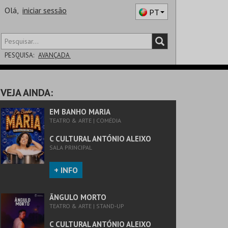
Olá,
iniciar sessão
PT
PESQUISA:
AVANÇADA
DISTRITO
VEJA AINDA:
SALA
EM BANHO MARIA
TEATRO & ARTE | COMÉDIA
C CULTURAL ANTÓNIO ALEIXO
SALA PRINCIPAL
+ INFO
ÂNGULO MORTO
TEATRO & ARTE | STAND-UP
C CULTURAL ANTÓNIO ALEIXO