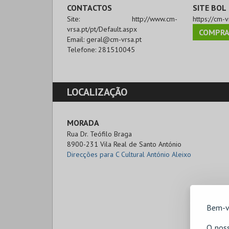
CONTACTOS
SITE BOL
Site:
http://www.cm-
https://cm-v
vrsa.pt/pt/Default.aspx
COMPRA
Email:
geral@cm-vrsa.pt
Telefone:
281510045
LOCALIZAÇÃO
MORADA
Rua Dr. Teófilo Braga

8900-231 Vila Real de Santo António
Direcções para C Cultural António Aleixo
Bem-v
O noss