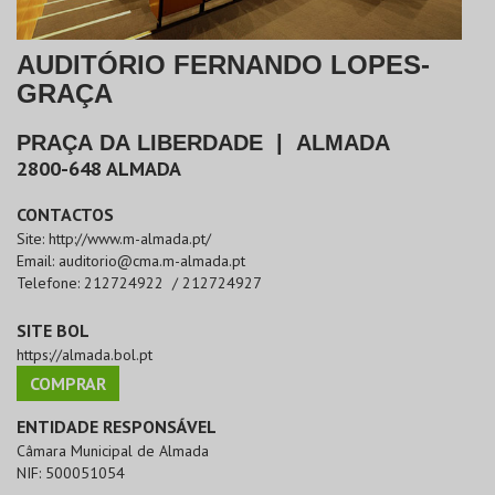
AUDITÓRIO FERNANDO LOPES-
GRAÇA
PRAÇA DA LIBERDADE
|
ALMADA
2800-648
ALMADA
CONTACTOS
Site:
http://www.m-almada.pt/
Email:
auditorio@cma.m-almada.pt
Telefone:
212724922 / 212724927
SITE BOL
https://almada.bol.pt
COMPRAR
ENTIDADE RESPONSÁVEL
Câmara Municipal de Almada
NIF:
500051054