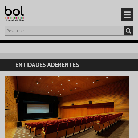
Olá,
iniciar sessão
PT
0
CARRINHO
ENTIDADES ADERENTES
EVENTOS
CARTÕES
PRODUTOS