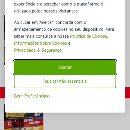
experiência e a perceber como a plataforma é
CIDADE-13 DE
14 DE AGOSTO-
AGOSTO-KISS KISS
MIGUEL GAMEIRO
utilizada pelos nossos visitantes.
BANG BANG
& PÓLO NORTE 30
ANOS D
C.C. DE SANTA
C.C. DE SANTA
Ao clicar em "Aceitar" concorda com o
COMBA DÃO
COMBA DÃO
armazenamento de cookies no seu dispositivo. Para
saber mais consulte a nossa
Política de Cookies
,
MAIS INFO
MAIS INFO
Informações Sobre Cookies
e
COMPRAR
COMPRAR
Privacidade & Segurança
.
Aceitar
FESTAS DA
FESTAS DA
CIDADE-15 DE
CIDADE-16 DE
AGOSTO SYRO
AGOSTO MARCELO
Rejeitar não essenciais
CANTARINHAS
C.C. DE SANTA
C.C. DE SANTA
CARTÕES
COMBA DÃO
COMBA DÃO
Gerir Preferências
MAIS INFO
MAIS INFO
COMPRAR
COMPRAR