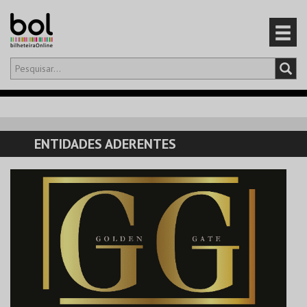
Olá,
iniciar sessão
PT
0
CARRINHO
ENTIDADES ADERENTES
EVENTOS
CARTÕES
PRODUTOS