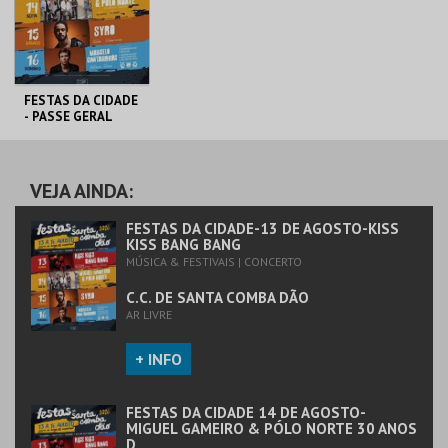
FESTAS DA CIDADE
- PASSE GERAL
GOLDEN GATE LDA
AQUISIÇÃO
VEJA AINDA:
MAIS INFO
FESTAS DA CIDADE-13 DE AGOSTO-KISS
KISS BANG BANG
MÚSICA & FESTIVAIS | CONCERTO
COMPRAR
C.C. DE SANTA COMBA DÃO
AR LIVRE
+ INFO
FESTAS DA CIDADE 14 DE AGOSTO-
MIGUEL GAMEIRO & PÓLO NORTE 30 ANOS
D