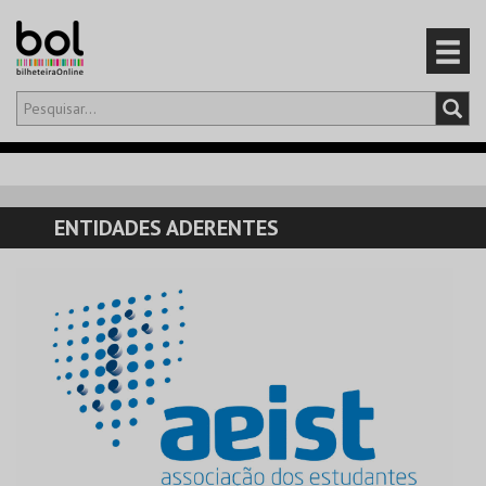
Olá,
iniciar sessão
PT
0
CARRINHO
ENTIDADES ADERENTES
EVENTOS
CARTÕES
PRODUTOS