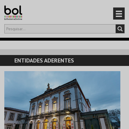
Olá,
iniciar sessão
PT
0
CARRINHO
ENTIDADES ADERENTES
EVENTOS
CARTÕES
PRODUTOS