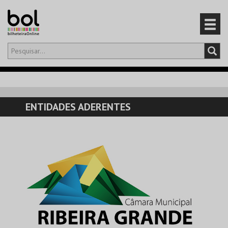
Olá,
iniciar sessão
PT
0
CARRINHO
ENTIDADES ADERENTES
EVENTOS
CARTÕES
PRODUTOS