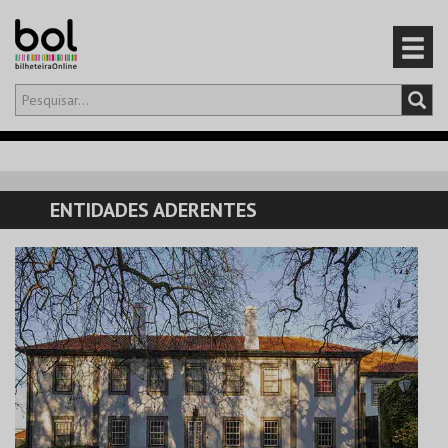
Olá,
iniciar sessão
PT
0
CARRINHO
ENTIDADES ADERENTES
EVENTOS
CARTÕES
PRODUTOS