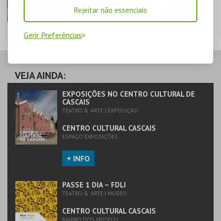
Rejeitar não essenciais
EXPOSIÇÕES NO
PASSE 1 DIA – FDLI
Gerir Preferências
CENTRO CULTURAL
DE CASCAIS
CENTRO CULTURAL
CENTRO CULTURAL
CASCAIS
CASCAIS
VEJA AINDA:
MAIS INFO
MAIS INFO
EXPOSIÇÕES NO CENTRO CULTURAL DE
CASCAIS
TEATRO & ARTE | EXPOSIÇÃO
COMPRAR
COMPRAR
CENTRO CULTURAL CASCAIS
ESPAÇO EXPOSIÇÕES
+ INFO
PASSE 1 DIA – FDLI
TEATRO & ARTE | MUSEU
CENTRO CULTURAL CASCAIS
BAIRRO DOS MUSEUS