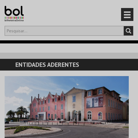
Olá,
iniciar sessão
PT
0
CARRINHO
ENTIDADES ADERENTES
EVENTOS
CARTÕES
PRODUTOS