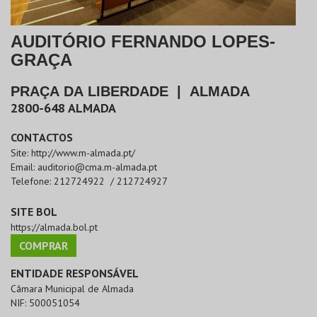
AUDITÓRIO FERNANDO LOPES-
GRAÇA
PRAÇA DA LIBERDADE
|
ALMADA
2800-648
ALMADA
CONTACTOS
Site:
http://www.m-almada.pt/
Email:
auditorio@cma.m-almada.pt
Telefone:
212724922 / 212724927
SITE BOL
https://almada.bol.pt
COMPRAR
ENTIDADE RESPONSÁVEL
Câmara Municipal de Almada
NIF:
500051054