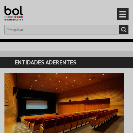
Olá,
iniciar sessão
PT
0
CARRINHO
ENTIDADES ADERENTES
EVENTOS
CARTÕES
PRODUTOS