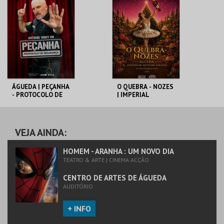
DE ÁGUEDA
DE ÁGUEDA
MAIS INFO
MAIS INFO
COMPRAR
COMPRAR
ÁGUEDA | PEÇANHA
O QUEBRA - NOZES
- PROTOCOLO DE
| IMPERIAL
SEGURANÇA
HERITAGE BALLET
CENTRO DE ARTES
CENTRO DE ARTES
DE ÁGUEDA
DE ÁGUEDA
VEJA AINDA:
MAIS INFO
MAIS INFO
HOMEM - ARANHA : UM NOVO DIA
TEATRO & ARTE | CINEMA ACÇÃO
COMPRAR
COMPRAR
CENTRO DE ARTES DE ÁGUEDA
AUDITÓRIO
+ INFO