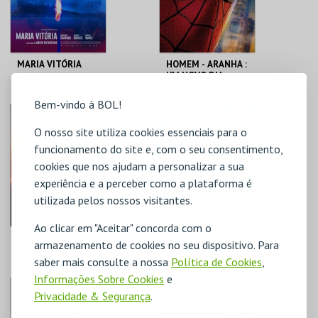
MARIA VITÓRIA
HOMEM - ARANHA :
UM NOVO DIA
Bem-vindo à BOL!
CENTRO DE ARTES
CENTRO DE ARTES
DE ÁGUEDA
DE ÁGUEDA
O nosso site utiliza cookies essenciais para o
funcionamento do site e, com o seu consentimento,
MAIS INFO
MAIS INFO
cookies que nos ajudam a personalizar a sua
experiência e a perceber como a plataforma é
COMPRAR
COMPRAR
utilizada pelos nossos visitantes.
Ao clicar em "Aceitar" concorda com o
ÁGUEDA | BRUNA
CARMEN |
armazenamento de cookies no seu dispositivo. Para
LOUISE: NOVO
BARCELONA
saber mais consulte a nossa
Política de Cookies
,
SHOW
FLAMENCO BALLET
Informações Sobre Cookies
e
CENTRO DE ARTES
CENTRO DE ARTES
Privacidade & Segurança
.
DE ÁGUEDA
DE ÁGUEDA