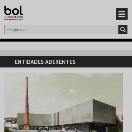
Olá,
iniciar sessão
PT
0
CARRINHO
ENTIDADES ADERENTES
EVENTOS
CARTÕES
PRODUTOS