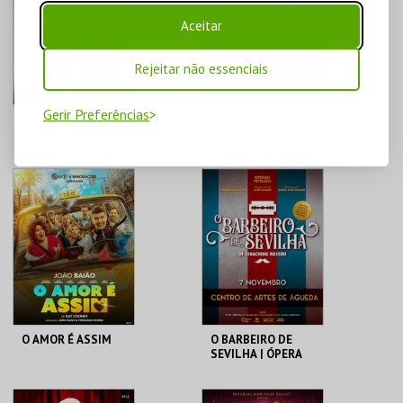
MAIS INFO
MAIS INFO
Aceitar
COMPRAR
COMPRAR
Rejeitar não essenciais
Gerir Preferências
AGORA É QUE SÃO
ÁGUEDA | HUGO
ELAS!
SOUSA : AQUI
ENTRE NÓS
CENTRO DE ARTES
CENTRO DE ARTES
DE ÁGUEDA
DE ÁGUEDA
MAIS INFO
MAIS INFO
COMPRAR
COMPRAR
O AMOR É ASSIM
O BARBEIRO DE
SEVILHA | ÓPERA
DE GIOACHINO
ROSSINI
CENTRO DE ARTES
CENTRO DE ARTES