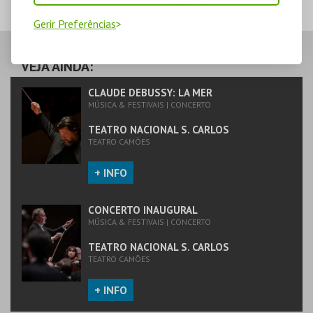
CONCERTO
CLAUDE DEBUSSY:
INAUGURAL
LA MER
Gerir Preferências
TEATRO NACIONAL
TEATRO NACIONAL
S. CARLOS
S. CARLOS
VEJA AINDA:
MAIS INFO
MAIS INFO
CLAUDE DEBUSSY: LA MER
MÚSICA & FESTIVAIS | CONCERTO
COMPRAR
COMPRAR
TEATRO NACIONAL S. CARLOS
TEATRO CAMÕES
+ INFO
CONCERTO INAUGURAL
MÚSICA & FESTIVAIS | CONCERTO
TEATRO NACIONAL S. CARLOS
TEATRO CAMÕES
+ INFO