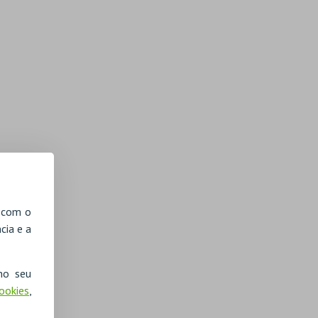
, com o
cia e a
no seu
Cookies
,