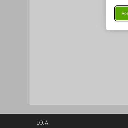
Ace
LOJA