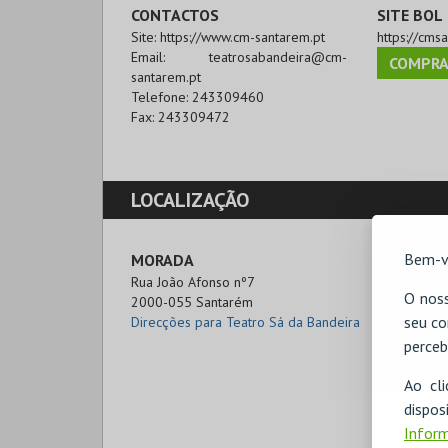
CONTACTOS
SITE BOL
Site:
https://www.cm-santarem.pt
https://cms
Email:
teatrosabandeira@cm-
COMPRA
santarem.pt
Telefone:
243309460
Fax:
243309472
LOCALIZAÇÃO
Bem-v
MORADA
Rua João Afonso nº7

O noss
2000-055 Santarém
seu co
Direcções para Teatro Sá da Bandeira
perceb
Ao cl
disp
Inform