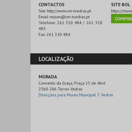
CONTACTOS
SITE BOL
Site:
http://www.cm-tvedras.pt
https://mus
Email:
museu@cm-tvedras.pt
COMPRA
Telefone:
261 310 484 / 261 310
485
Fax:
261 310 484
LOCALIZAÇÃO
MORADA
Convento da Graça, Praça 25 de Abril

2560-286 Torres Vedras
Direcções para Museu Municipal T. Vedras