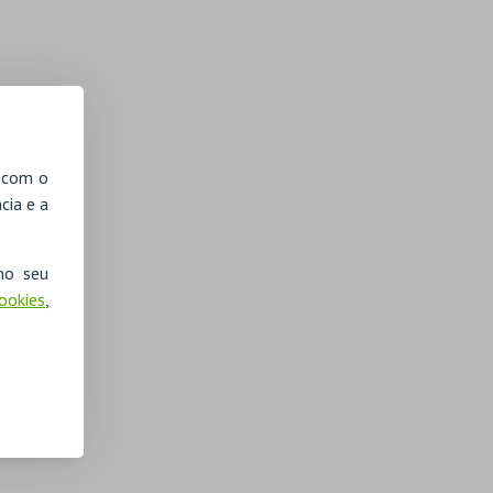
, com o
cia e a
no seu
Cookies
,