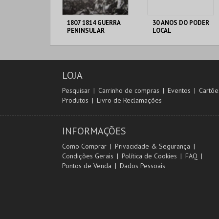
1807 1814 GUERRA
30 ANOS DO PODER
PENINSULAR
LOCAL
C. M. TORRES
C. M. TORRES
VEDRAS
VEDRAS
LOJA
MAIS INFO
MAIS INFO
Pesquisar
Carrinho de compras
Eventos
Cartõe
Produtos
Livro de Reclamações
COMPRAR
COMPRAR
INFORMAÇÕES
Como Comprar
Privacidade & Segurança
Condições Gerais
Política de Cookies
FAQ
Pontos de Venda
Dados Pessoais