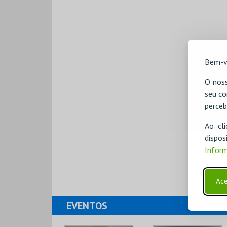
Bem-v
O noss
seu co
perceb
Ao cl
disp
Inform
Ace
EVENTOS